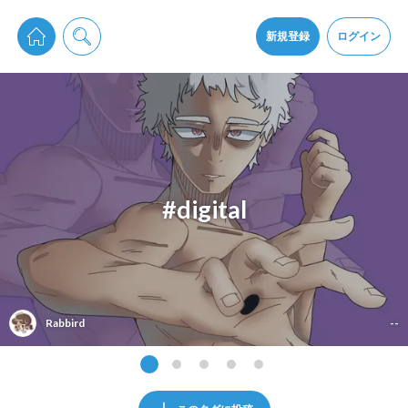
pixiv Sketchは2024年5月28日付で
プライパシーポリシー
を改定しました。
通知を受け取るにはここをクリックします
改訂履歴
新規登録
ログイン
同意
pixiv Sketchアプリでさらに快適に！
アプリをインストール
#digital
Rabbird
--