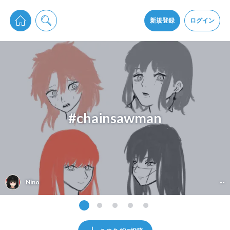
pixiv Sketchは2024年5月28日付で
プライパシーポリシー
を改定しました。
通知を受け取るにはここをクリックします
改訂履歴
新規登録
ログイン
同意
pixiv Sketchアプリでさらに快適に！
アプリをインストール
#chainsawman
Nino
--