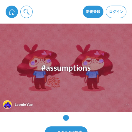
pixiv Sketchは2024年5月28日付で
プライパシーポリシー
を改定しました。
通知を受け取るにはここをクリックします
改訂履歴
新規登録
ログイン
同意
pixiv Sketchアプリでさらに快適に！
アプリをインストール
#assumptions
Leonie Yue
--