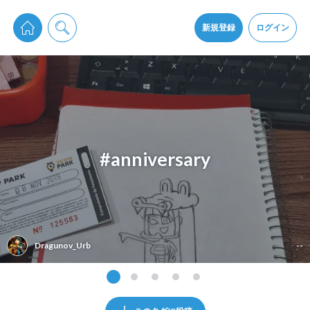
pixiv Sketchは2024年5月28日付で
プライパシーポリシー
を改定しました。
通知を受け取るにはここをクリックします
改訂履歴
新規登録
ログイン
同意
pixiv Sketchアプリでさらに快適に！
アプリをインストール
#anniversary
Dragunov_Urb
--