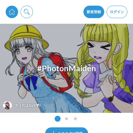
pixiv Sketchは2024年5月28日付で
プライパシーポリシー
を改定しました。
通知を受け取るにはここをクリックします
改訂履歴
新規登録
ログイン
同意
pixiv Sketchアプリでさらに快適に！
アプリをインストール
#PhotonMaiden
ティだよ(Lv3🔰)
--