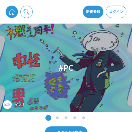
pixiv Sketchは2024年5月28日付で
プライパシーポリシー
を改定しました。
通知を受け取るにはここをクリックします
改訂履歴
新規登録
ログイン
同意
pixiv Sketchアプリでさらに快適に！
アプリをインストール
#PC
イ大ナ
--