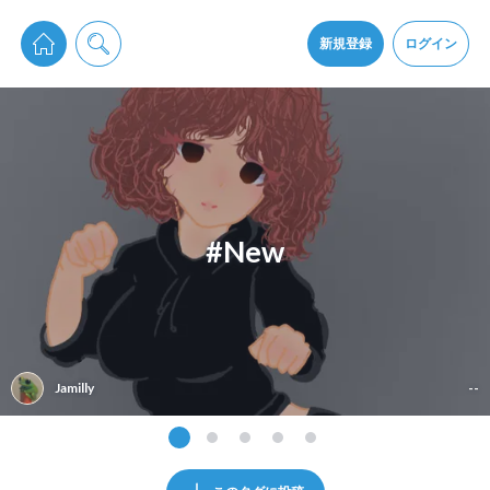
pixiv Sketchは2024年5月28日付で
プライパシーポリシー
を改定しました。
通知を受け取るにはここをクリックします
改訂履歴
新規登録
ログイン
同意
pixiv Sketchアプリでさらに快適に！
アプリをインストール
#New
Jamilly
--