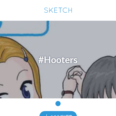
通知を受け取るにはここをクリックします
Sketchは2024年5月28日付で
プライパシーポリシー
を改定しました。
改訂履歴
pixiv Sketchアプリでさらに快適に！
アプリで開く
アプリをインストール
#Hooters