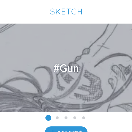
通知を受け取るにはここをクリックします
Sketchは2024年5月28日付で
プライパシーポリシー
を改定しました。
改訂履歴
pixiv Sketchアプリでさらに快適に！
アプリで開く
アプリをインストール
#Gun