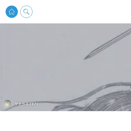
pixiv 
ケトゥス TE71