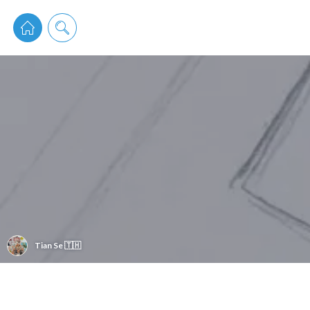
pixiv 
Tian Se 🇹🇭