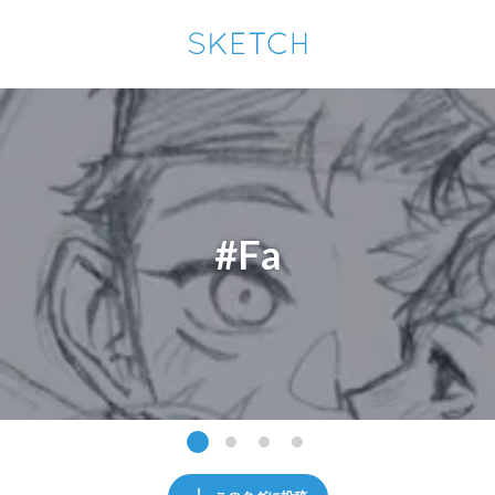
通知を受け取るにはここをクリックします
Sketchは2024年5月28日付で
プライパシーポリシー
を改定しました。
改訂履歴
pixiv Sketchアプリでさらに快適に！
アプリで開く
アプリをインストール
#Fa