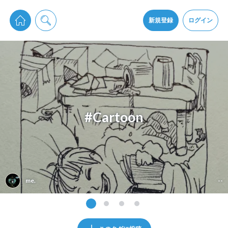
pixiv Sketchは2024年5月28日付で
プライパシーポリシー
を改定しました。
通知を受け取るにはここをクリックします
改訂履歴
新規登録
ログイン
同意
pixiv Sketchアプリでさらに快適に！
アプリをインストール
#Cartoon
me.
--