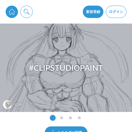
pixiv Sketchは2024年5月28日付で
プライパシーポリシー
を改定しました。
通知を受け取るにはここをクリックします
改訂履歴
新規登録
ログイン
同意
pixiv Sketchアプリでさらに快適に！
アプリをインストール
#CLIPSTUDIOPAINT
G39
--