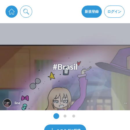
pixiv Sketchは2024年5月28日付で
プライパシーポリシー
を改定しました。
通知を受け取るにはここをクリックします
改訂履歴
新規登録
ログイン
同意
pixiv Sketchアプリでさらに快適に！
アプリをインストール
#Brasil
line
--