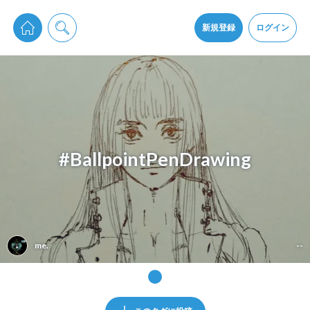
pixiv Sketchは2024年5月28日付で
プライパシーポリシー
を改定しました。
通知を受け取るにはここをクリックします
改訂履歴
新規登録
ログイン
同意
pixiv Sketchアプリでさらに快適に！
アプリをインストール
#BallpointPenDrawing
me.
--