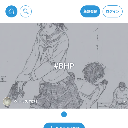
pixiv Sketchは2024年5月28日付で
プライパシーポリシー
を改定しました。
通知を受け取るにはここをクリックします
改訂履歴
新規登録
ログイン
同意
pixiv Sketchアプリでさらに快適に！
アプリをインストール
#BHP
ケトゥス TE71
--