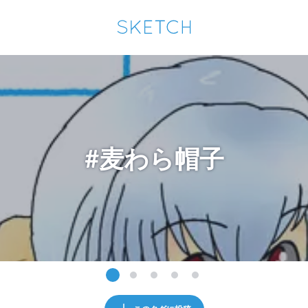
通知を受け取るにはここをクリックします
Sketchは2024年5月28日付で
プライパシーポリシー
を改定しました。
改訂履歴
pixiv Sketchアプリでさらに快適に！
アプリで開く
アプリをインストール
#麦わら帽子