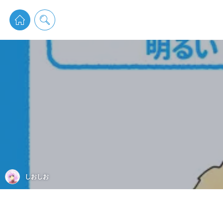
pixiv 
しおしお