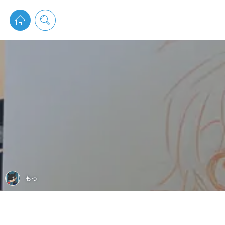
pixiv 
もっ