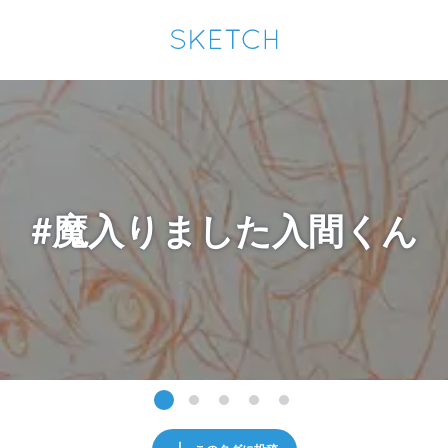
通知を受け取るにはここをクリックします
Sketchは2024年5月28日付で
プライパシーポリシー
を改定しました。
改訂履歴
pixiv Sketchアプリでさらに快適に！
アプリで開く
アプリをインストール
#魔入りました入間くん