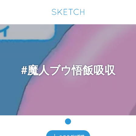
通知を受け取るにはここをクリックします
Sketchは2024年5月28日付で
プライパシーポリシー
を改定しました。
改訂履歴
pixiv Sketchアプリでさらに快適に！
アプリで開く
アプリをインストール
#魔人ブウ悟飯吸収