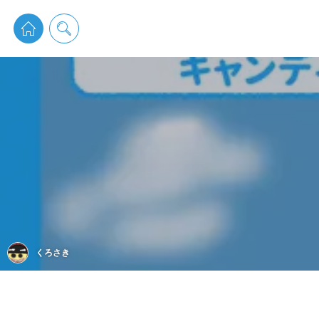
pixiv 
くろさき