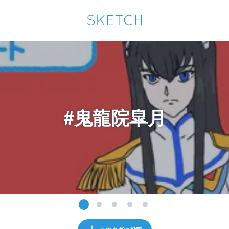
通知を受け取るにはここをクリックします
Sketchは2024年5月28日付で
プライパシーポリシー
を改定しました。
改訂履歴
pixiv Sketchアプリでさらに快適に！
アプリで開く
アプリをインストール
#鬼龍院皐月