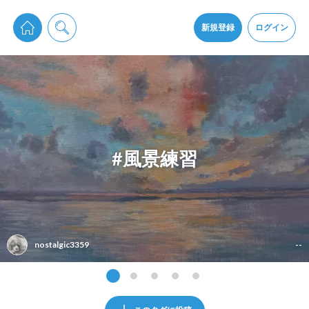
pixiv Sketchは2024年5月28日付で
プライパシーポリシー
を改定しました。
通知を受け取るにはここをクリックします
改訂履歴
新規登録
ログイン
同意
pixiv Sketchアプリでさらに快適に！
アプリをインストール
#風景練習
nostalgic3359
--