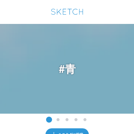
通知を受け取るにはここをクリックします
Sketchは2024年5月28日付で
プライパシーポリシー
を改定しました。
改訂履歴
pixiv Sketchアプリでさらに快適に！
アプリで開く
アプリをインストール
#青