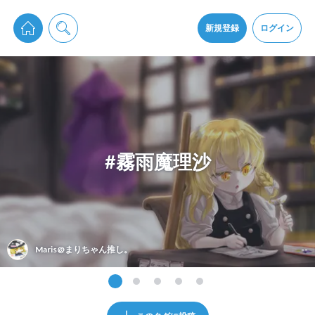
pixiv Sketchは2024年5月28日付で
プライパシーポリシー
を改定しました。
通知を受け取るにはここをクリックします
改訂履歴
新規登録
ログイン
同意
pixiv Sketchアプリでさらに快適に！
アプリをインストール
#霧雨魔理沙
Maris@まりちゃん推し。
--