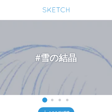
通知を受け取るにはここをクリックします
Sketchは2024年5月28日付で
プライパシーポリシー
を改定しました。
改訂履歴
pixiv Sketchアプリでさらに快適に！
アプリで開く
アプリをインストール
#雪の結晶