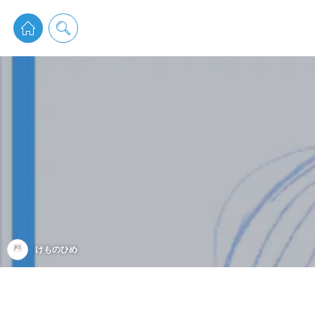
pixiv 
けものひめ