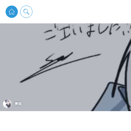
pixiv 
爽猫