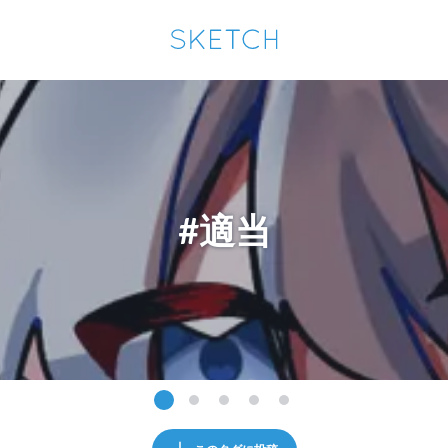
通知を受け取るにはここをクリックします
Sketchは2024年5月28日付で
プライパシーポリシー
を改定しました。
改訂履歴
pixiv Sketchアプリでさらに快適に！
アプリで開く
アプリをインストール
#適当