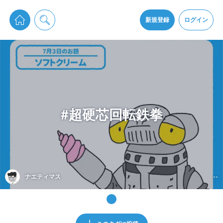
pixiv Sketchは2024年5月28日付で
プライパシーポリシー
を改定しました。
通知を受け取るにはここをクリックします
改訂履歴
新規登録
ログイン
同意
pixiv Sketchアプリでさらに快適に！
アプリをインストール
#超硬芯回転鉄拳
ナエティマス
--