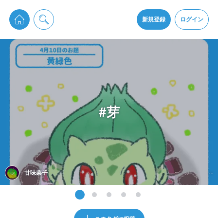
pixiv Sketchは2024年5月28日付で
プライパシーポリシー
を改定しました。
通知を受け取るにはここをクリックします
改訂履歴
新規登録
ログイン
同意
pixiv Sketchアプリでさらに快適に！
アプリをインストール
#芽
甘味栗子
--