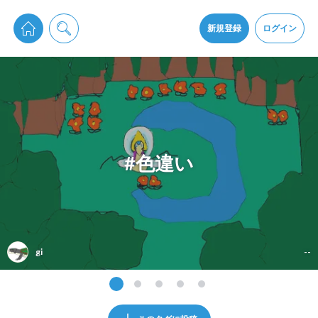
pixiv Sketchは2024年5月28日付で
プライパシーポリシー
を改定しました。
通知を受け取るにはここをクリックします
改訂履歴
新規登録
ログイン
同意
pixiv Sketchアプリでさらに快適に！
アプリをインストール
#色違い
gi
--