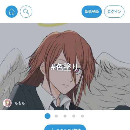
pixiv Sketchは2024年5月28日付で
プライパシーポリシー
を改定しました。
通知を受け取るにはここをクリックします
改訂履歴
新規登録
ログイン
同意
pixiv Sketchアプリでさらに快適に！
アプリをインストール
#色塗り
ももも
--