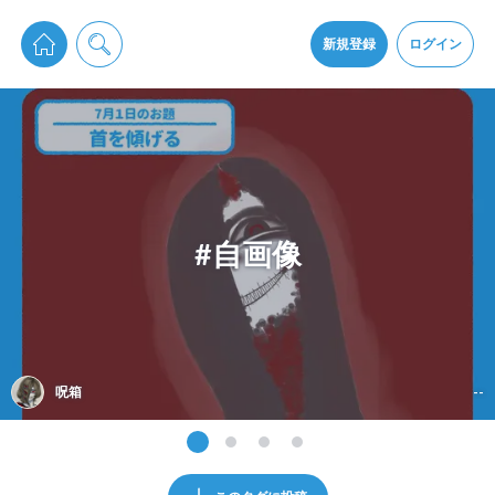
pixiv Sketchは2024年5月28日付で
プライパシーポリシー
を改定しました。
通知を受け取るにはここをクリックします
改訂履歴
新規登録
ログイン
同意
pixiv Sketchアプリでさらに快適に！
アプリをインストール
#自画像
呪箱
--