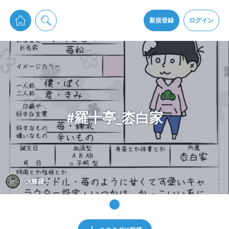
pixiv Sketchは2024年5月28日付で
プライパシーポリシー
を改定しました。
通知を受け取るにはここをクリックします
改訂履歴
新規登録
ログイン
同意
pixiv Sketchアプリでさらに快適に！
アプリをインストール
#羅十亭_枩白家
火蝶羅十
--