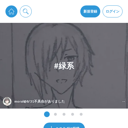
pixiv Sketchは2024年5月28日付で
プライパシーポリシー
を改定しました。
通知を受け取るにはここをクリックします
改訂履歴
新規登録
ログイン
同意
pixiv Sketchアプリでさらに快適に！
アプリをインストール
#緑系
moral@8/31不具合がありました
--