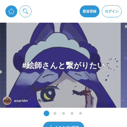
pixiv Sketchは2024年5月28日付で
プライパシーポリシー
を改定しました。
通知を受け取るにはここをクリックします
改訂履歴
新規登録
ログイン
同意
pixiv Sketchアプリでさらに快適に！
アプリをインストール
#絵師さんと繋がりたい
poprider
--