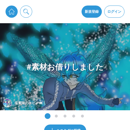
pixiv Sketchは2024年5月28日付で
プライパシーポリシー
を改定しました。
通知を受け取るにはここをクリックします
改訂履歴
新規登録
ログイン
同意
pixiv Sketchアプリでさらに快適に！
アプリをインストール
#素材お借りしました
塩素味のエビ🦐🪼
--