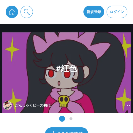
pixiv Sketchは2024年5月28日付で
プライパシーポリシー
を改定しました。
通知を受け取るにはここをクリックします
改訂履歴
新規登録
ログイン
同意
pixiv Sketchアプリでさらに快適に！
アプリをインストール
#紅色
だんしゃくピース初代
--