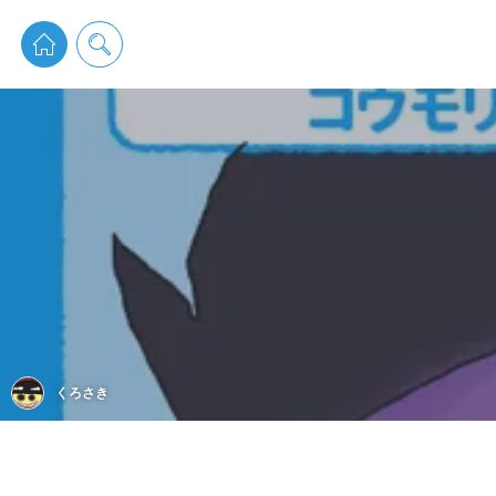
pixiv 
くろさき