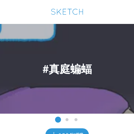
通知を受け取るにはここをクリックします
Sketchは2024年5月28日付で
プライパシーポリシー
を改定しました。
改訂履歴
pixiv Sketchアプリでさらに快適に！
アプリで開く
アプリをインストール
#真庭蝙蝠