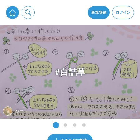
pixiv Sketchは2024年5月28日付で
プライパシーポリシー
を改定しました。
通知を受け取るにはここをクリックします
改訂履歴
新規登録
ログイン
同意
pixiv Sketchアプリでさらに快適に！
アプリをインストール
#白詰草
つー
--