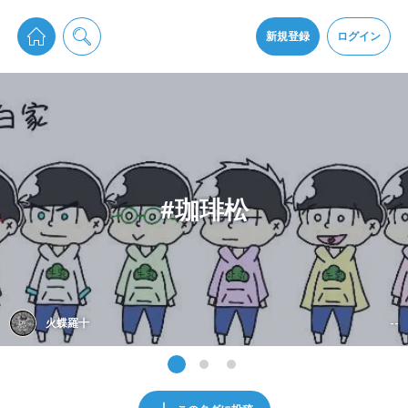
pixiv Sketchは2024年5月28日付で
プライパシーポリシー
を改定しました。
通知を受け取るにはここをクリックします
改訂履歴
新規登録
ログイン
同意
pixiv Sketchアプリでさらに快適に！
アプリをインストール
#珈琲松
火蝶羅十
--