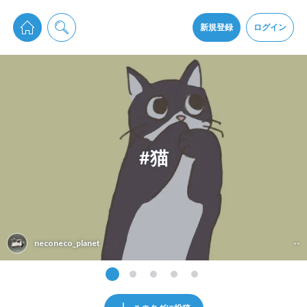
pixiv Sketchは2024年5月28日付で
プライパシーポリシー
を改定しました。
通知を受け取るにはここをクリックします
改訂履歴
新規登録
ログイン
同意
pixiv Sketchアプリでさらに快適に！
アプリをインストール
#猫
neconeco_planet
--