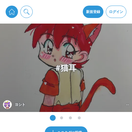
pixiv Sketchは2024年5月28日付で
プライパシーポリシー
を改定しました。
通知を受け取るにはここをクリックします
改訂履歴
新規登録
ログイン
同意
pixiv Sketchアプリでさらに快適に！
アプリをインストール
#猫耳
ヨシト
--