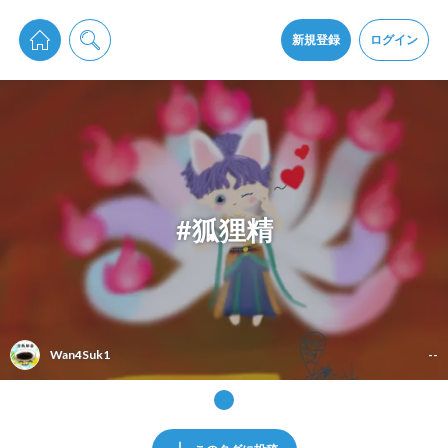
pixiv Sketchは2024年5月28日付で
プライパシーポリシー
を改定しました。
通知を受け取るにはここをクリックします
改訂履歴
新規登録
ログイン
同意
pixiv Sketchアプリでさらに快適に！
アプリをインストール
#狐狸精
Wan4Suk1
--