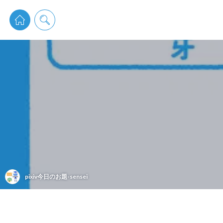
pixiv 
pixiv今日のお題-sensei