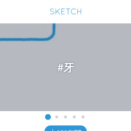
通知を受け取るにはここをクリックします
Sketchは2024年5月28日付で
プライパシーポリシー
を改定しました。
改訂履歴
pixiv Sketchアプリでさらに快適に！
アプリで開く
アプリをインストール
#牙