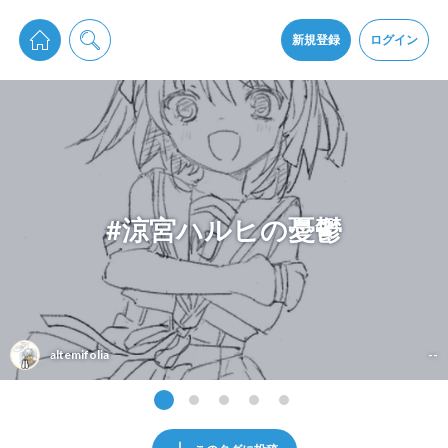
pixiv Sketchは2024年5月28日付で
プライパシーポリシー
を改定しました。
通知を受け取るにはここをクリックします
改訂履歴
新規登録
ログイン
同意
pixiv Sketchアプリでさらに快適に！
アプリをインストール
#涼宮ハルヒの憂鬱
altemifolia
--