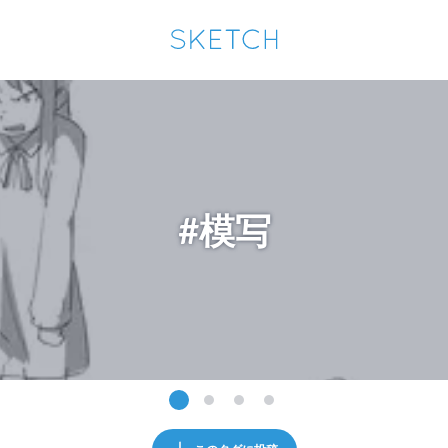
通知を受け取るにはここをクリックします
Sketchは2024年5月28日付で
プライパシーポリシー
を改定しました。
改訂履歴
pixiv Sketchアプリでさらに快適に！
アプリで開く
アプリをインストール
#模写