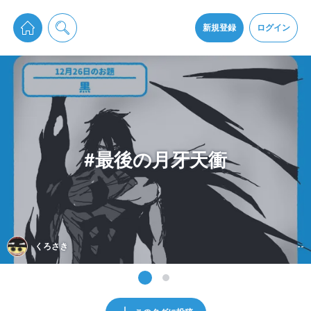
pixiv Sketchは2024年5月28日付で
プライパシーポリシー
を改定しました。
通知を受け取るにはここをクリックします
改訂履歴
新規登録
ログイン
同意
pixiv Sketchアプリでさらに快適に！
アプリをインストール
#最後の月牙天衝
くろさき
--