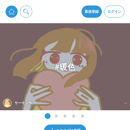
pixiv Sketchは2024年5月28日付で
プライパシーポリシー
を改定しました。
通知を受け取るにはここをクリックします
改訂履歴
新規登録
ログイン
同意
pixiv Sketchアプリでさらに快適に！
アプリをインストール
#暖色
サーモン🐾
--