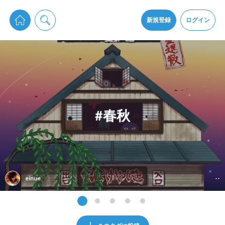
pixiv Sketchは2024年5月28日付で
プライパシーポリシー
を改定しました。
通知を受け取るにはここをクリックします
改訂履歴
新規登録
ログイン
同意
pixiv Sketchアプリでさらに快適に！
アプリをインストール
#春秋
einue
--