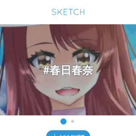
通知を受け取るにはここをクリックします
Sketchは2024年5月28日付で
プライパシーポリシー
を改定しました。
改訂履歴
pixiv Sketchアプリでさらに快適に！
アプリで開く
アプリをインストール
#春日春奈