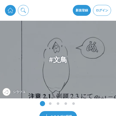
pixiv Sketchは2024年5月28日付で
プライパシーポリシー
を改定しました。
通知を受け取るにはここをクリックします
改訂履歴
新規登録
ログイン
同意
pixiv Sketchアプリでさらに快適に！
アプリをインストール
#文鳥
シラツユ
--