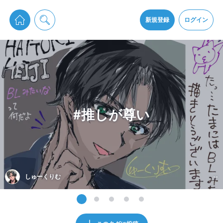
pixiv Sketchは2024年5月28日付で
プライパシーポリシー
を改定しました。
通知を受け取るにはここをクリックします
改訂履歴
新規登録
ログイン
同意
pixiv Sketchアプリでさらに快適に！
アプリをインストール
#推しが尊い
しゅーくりむ‎
--