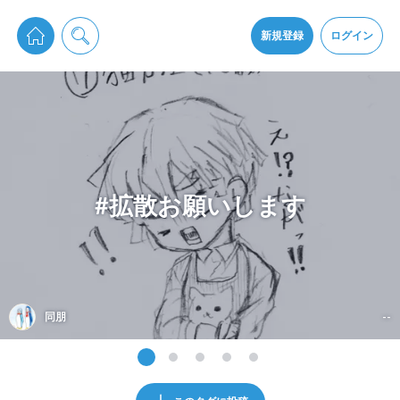
pixiv Sketchは2024年5月28日付で
プライパシーポリシー
を改定しました。
通知を受け取るにはここをクリックします
改訂履歴
新規登録
ログイン
同意
pixiv Sketchアプリでさらに快適に！
アプリをインストール
#拡散お願いします
同朋
--